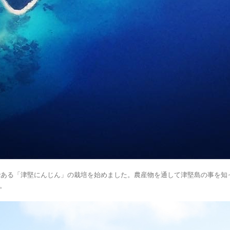
である「津堅にんじん」の栽培を始めました。農産物を通して津堅島の事を知
。