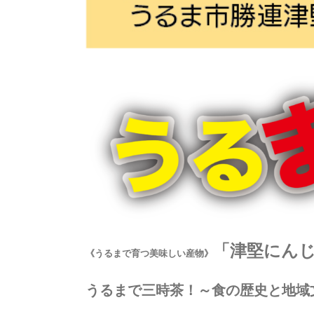
「津堅にん
《うるまで育つ美味しい産物》
うるまで三時茶！～食の歴史と地域