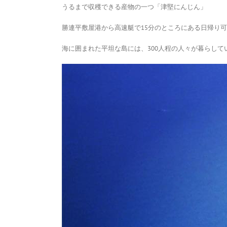
うるまで収穫できる産物の一つ「津堅にんじん」
勝連平敷屋港から高速艇で15分のところにある日帰り
海に囲まれた平坦な島には、
300
人程の人々が暮らして