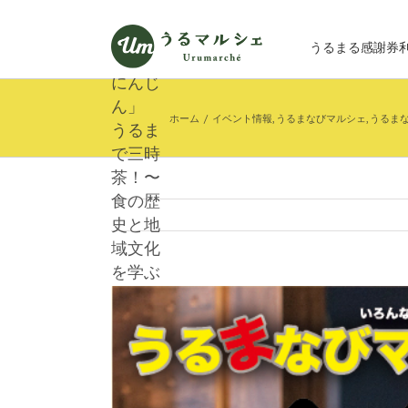
しい産
Skip
to
物》
うるまる感謝券
content
「津堅
にんじ
ん」
ホーム
/
イベント情報
,
うるまなびマルシェ
,
うるま
うるま
で三時
茶！〜
食の歴
史と地
域文化
を学ぶ
時間〜
View
Larger
Image