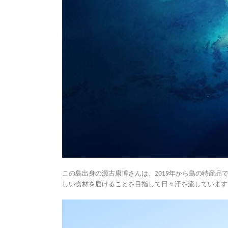
この島出身の源古康博さんは、
2019
年から島の特産品
しい食材を届けることを目指して日々汗を流しています