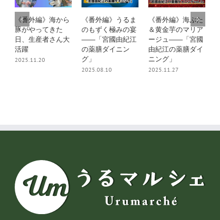
《番外編》海から
《番外編》うるま
《番外編》海ぶた
豚がやってきた
のもずく極みの宴
＆黄金芋のマリア
日、生産者さん大
――「宮國由紀江
ージュ――「宮國
活躍
の薬膳ダイニン
由紀江の薬膳ダイ
グ」
ニング」
2025.11.20
2
2025.08.10
2025.11.27