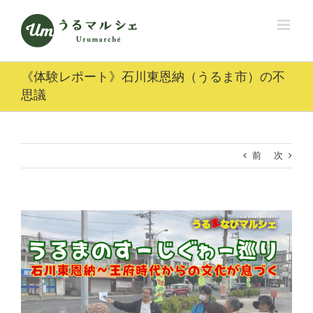
Skip
to
content
《体験レポート》石川東恩納（うるま市）の不
思議
前
次
View
Larger
Image