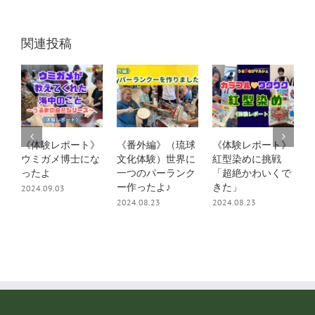
ー
ル
関連投稿
《体験レポート》
《番外編》（琉球
《体験レポート》
ウミガメ博士にな
文化体験）世界に
紅型染めに挑戦
ったよ
一つのパーランク
「超絶かわいくで
ー作ったよ♪
きた」
2024.09.03
2
2024.08.23
2024.08.23