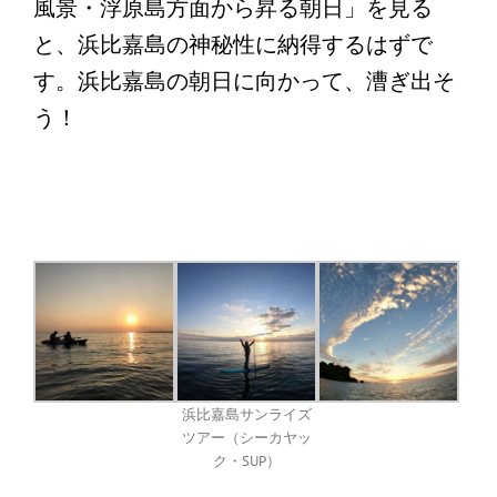
風景・浮原島方面から昇る朝日」を見る
と、浜比嘉島の神秘性に納得するはずで
す。浜比嘉島の朝日に向かって、漕ぎ出そ
う！
浜比嘉島サンライズ
ツアー（シーカヤッ
ク・SUP）