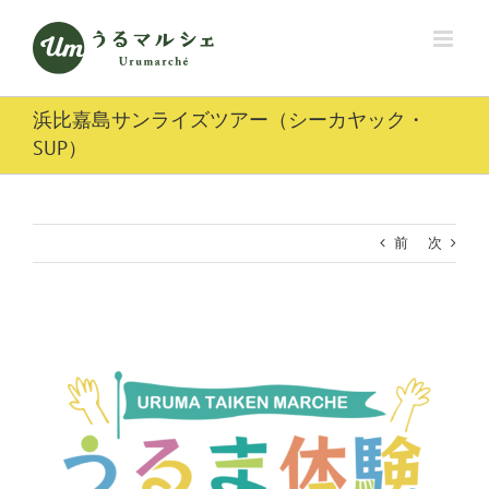
Skip
to
content
浜比嘉島サンライズツアー（シーカヤック・
SUP）
前
次