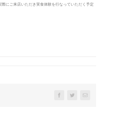
実際にご来店いただき実食体験を行なっていただく予定
Facebook
Twitter
電
子
メ
ー
ル