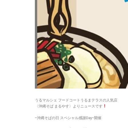
うるマルシェ フードコートうるまテラスの人気店
〈沖縄そば まるやす〉よりニュースです
~沖縄そばの日 スペシャル感謝Day~開催