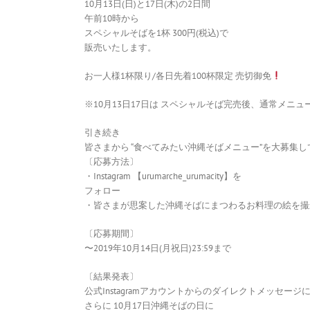
10月13日(日)と17日(木)の2日間
午前10時から
スペシャルそばを1杯 300円(税込)で
販売いたします。
お一人様1杯限り/各日先着100杯限定 売切御免
※10月13日17日は スペシャルそば完売後、通常メ
引き続き
皆さまから “食べてみたい沖縄そばメニュー”を大募集
〔応募方法〕
・Instagram 【urumarche_urumacity】を
フォロー
・皆さまが思案した沖縄そばにまつわるお料理の絵を撮
〔応募期間〕
〜2019年10月14日(月祝日)23:59まで
〔結果発表〕
公式Instagramアカウントからのダイレクトメッセージ
さらに 10月17日沖縄そばの日に