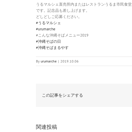
うるマルシェ直売所内またはレストランうるま市民食堂
です。記念品も差し上げます。
どしどしご応募ください。
#
うるマルシェ
#
urumarche
#こんな沖縄そばメニュー2019
#
沖縄そばの日
#
沖縄そばまるやす
By
urumarche
|
2019.10.06
この記事をシェアする
関連投稿