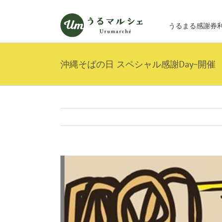
Skip
to
うるまる感謝券
content
沖縄そばの日 スペシャル感謝Day~開催
View
Larger
Image