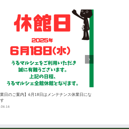
空ナイトカヤック】 夜光虫舞う海と星降る空
パン職人と手ご
.06.05
2025.06.05