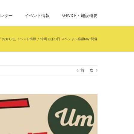
レター
イベント情報
SERVICE・施設概要
/
お知らせ
,
イベント情報
/
沖縄そばの日 スペシャル感謝Day~開催
前
次