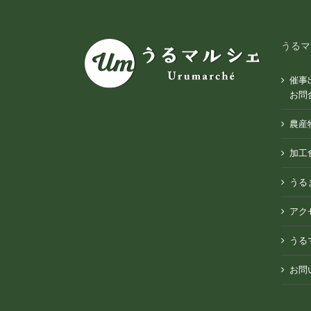
うるマ
催事
お問
農産
加工
うる
アク
うる
お問