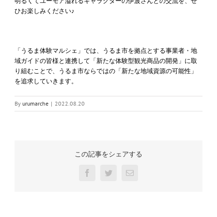
明るくてユーモア溢れるキャラクターの伊波さんとの交流を、ぜ
ひお楽しみください♪
「うるま体験マルシェ」では、うるま市を拠点とする事業者・地
域ガイドの皆様と連携して「新たな体験型観光商品の開発」に取
り組むことで、うるま市ならではの「新たな地域資源の可能性」
を追求していきます。
By
urumarche
|
2022.08.20
この記事をシェアする
Facebook
Twitter
電
子
メ
ー
ル