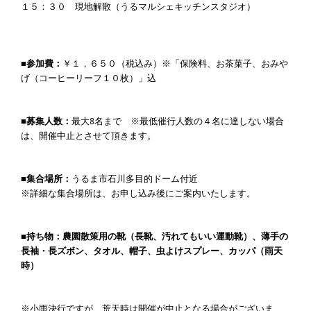
１５：３０ 現地解散（うるマルシェキッチンスタジオ）
■参加費：
￥１，６５０（税込み）※「保険料、お茶菓子、おみや
げ（コーヒーリーフ１０枚）」込
■募集人数：
最大8名まで ※最低催行人数の４名に達しない場合
は、開催中止とさせて頂きます。
■集合場所：
うるま市石川多目的ドーム付近
※詳細な集合場所は、お申し込み後にご案内いたします。
■持ち物：農園散策用の靴（長靴、汚れてもいい運動靴）、薄手の
長袖・長ズボン、タオル、帽子、虫よけスプレー、カッパ（雨天
時）
※小雨決行ですが、荒天時は開催が中止となる場合がございま