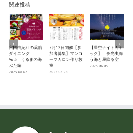
関連投稿
宮國由紀江の薬膳
7月12日開催【参
【星空ナイトカヤ
パ
ダイニング
加者募集】マンゴ
ック】 夜光虫舞
パ
Vol3 うるまの海
ーマカロン作り教
う海と星降る空
20
ぶた編
室
2025.06.05
2025.08.02
2025.06.28