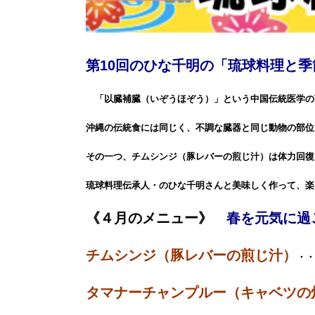
第10回のひな千明の「
琉球料理と季
「以臓補臓（いぞうほぞう）」という中国伝統医学の
沖縄の伝統食には同じく、不調な臓器と同じ動物の部位
その一つ、チムシンジ（豚レバーの煎じ汁）は体力回復
琉球料理伝承人・のひな千明さんと美味しく作って、楽
《４月のメニュー》
春を元気に過
チムシンジ（豚レバーの煎じ汁）
・・
タマナーチャンプルー（キャベツの