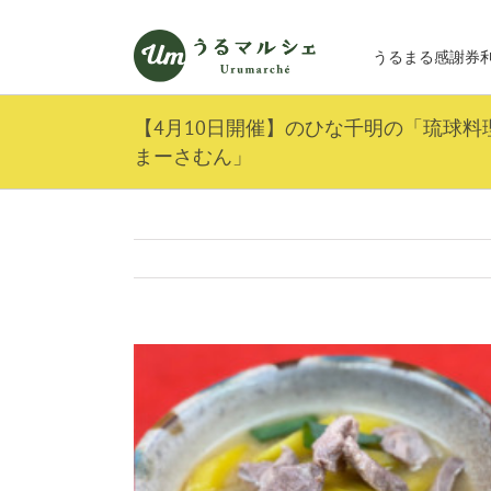
Skip
to
うるまる感謝券
content
【4月10日開催】のひな千明の「琉球料
まーさむん」
View
Larger
Image