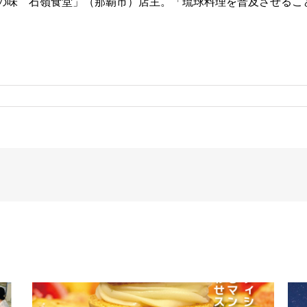
の味 石嶺食堂」（那覇市）店主。「琉球料理を普及させるこ