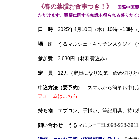
《春の薬膳お食事つき！》
国際中医薬
ただけます。
薬膳に関する知識も得られる盛りだく
日 時
2025年4月10
日（木）10時〜13時
場 所
うるマルシェ・キッチンスタジオ（うる
参加費
3,630円（材料費込み）
定 員
12人（定員になり次第、締め切りと
申込方法（要予約）
スマホから簡単お申し込
フォームはこちら
。
持ち物
エプロン、手拭い、筆記用具、持ち
問い合わせ
うるマルシェ
TEL:098-923-3911