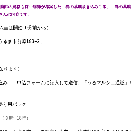
膳師の資格も持つ講師が考案した「春の薬膳炊き込みご飯」「春の薬膳
さんの内容です。
（入室は開始10分前から）
ま市前原183−2 ）
なります）
み！ 申込フォームに記入して送信、「うるマルシェ通販」
帰り用パック
（９時~18時）