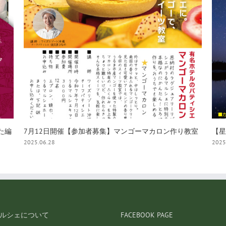
教室
【星空ナイトカヤック】 夜光虫舞う海と星降る空
パン
2025.06.05
2025
ルシェについて
FACEBOOK PAGE