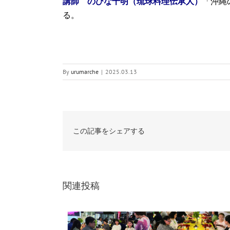
講師 のひな千明（琉球料理伝承人）
「沖縄
る。
By
urumarche
|
2025.03.13
この記事をシェアする
関連投稿