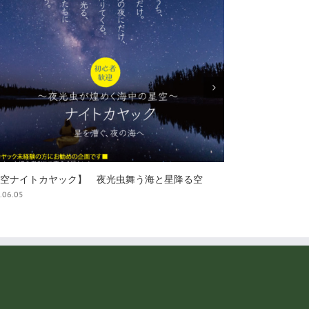
職人と手ごねパン作り体験
すーじぐゎー巡
ムラ～うるま市
.06.05
2025.06.05