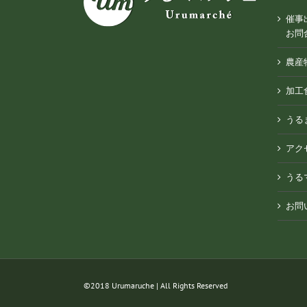
催事
お問
農産
加工
うる
アク
うる
お問
©︎2018 Urumaruche | All Rights Reserved