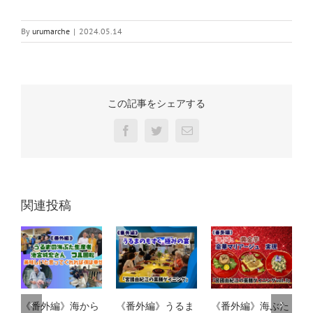
By
urumarche
|
2024.05.14
この記事をシェアする
Facebook
Twitter
電
子
メ
ー
ル
関連投稿
《番外編》海から
《番外編》うるま
《番外編》海ぶた