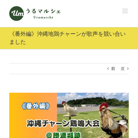
Skip
to
content
《番外編》沖縄地鶏チャーンが歌声を競い合い
ました
前
次
View
Larger
Image