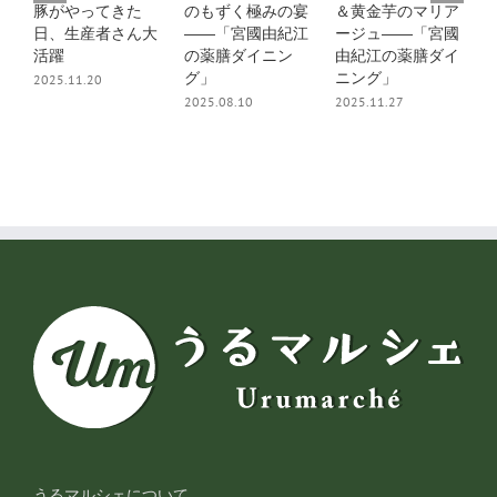
豚がやってきた
のもずく極みの宴
＆黄金芋のマリア
日、生産者さん大
――「宮國由紀江
ージュ――「宮國
活躍
の薬膳ダイニン
由紀江の薬膳ダイ
グ」
ニング」
2025.11.20
2
2025.08.10
2025.11.27
うるマルシェについて