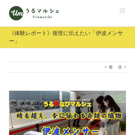
Skip
to
content
《体験レポート》後世に伝えたい「伊波メンサ
ー」
前
次
View
Larger
Image