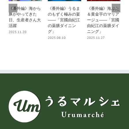
《番外編》海から
《番外編》うるま
《番外編》海ぶた
豚がやってきた
のもずく極みの宴
＆黄金芋のマリア
日、生産者さん大
――「宮國由紀江
ージュ――「宮國
活躍
の薬膳ダイニン
由紀江の薬膳ダイ
グ」
ニング」
2025.11.20
2
2025.08.10
2025.11.27